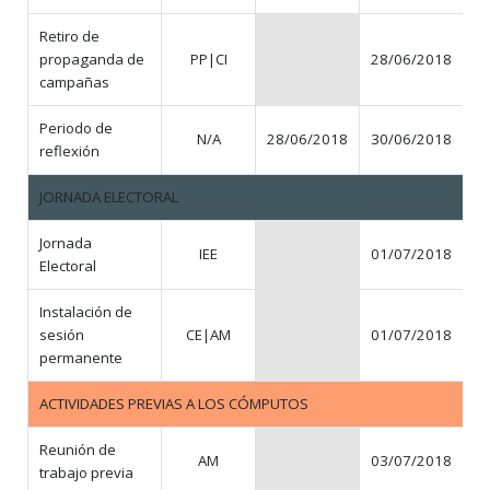
Retiro de
propaganda de
PP|CI
28/06/2018
N
campañas
Periodo de
N/A
28/06/2018
30/06/2018
reflexión
JORNADA ELECTORAL
Jornada
IEE
01/07/2018
Electoral
Instalación de
sesión
CE|AM
01/07/2018
permanente
ACTIVIDADES PREVIAS A LOS CÓMPUTOS
Reunión de
AM
03/07/2018
trabajo previa