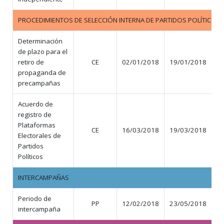
PROCEDIMIENTOS DE SELECCIÓN INTERNA DE PARTIDOS POLÍTICOS
Determinación
de plazo para el
retiro de
CE
02/01/2018
19/01/2018
propaganda de
precampañas
Acuerdo de
registro de
Plataformas
CE
16/03/2018
19/03/2018
Electorales de
Partidos
Políticos
INTERCAMPAÑAS
Periodo de
PP
12/02/2018
23/05/2018
1
intercampaña