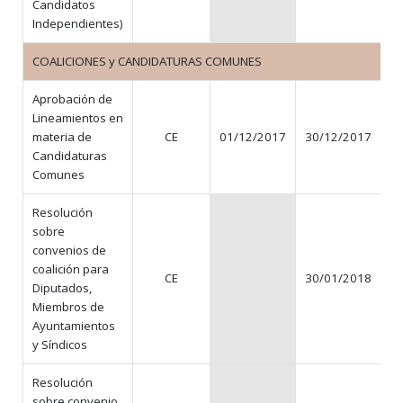
Candidatos
Independientes)
COALICIONES y CANDIDATURAS COMUNES
Aprobación de
Lineamientos en
materia de
CE
01/12/2017
30/12/2017
Candidaturas
Comunes
Resolución
sobre
convenios de
coalición para
CE
30/01/2018
N
Diputados,
Miembros de
Ayuntamientos
y Síndicos
Resolución
sobre convenio