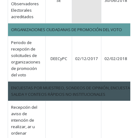
SE
30/06/2018
N
Observadores
Electorales
acreditados
ORGANIZACIONES CIUDADANAS DE PROMOCIÓN DEL VOTO
Periodo de
recepción de
solicitudes de
DEECyPC
02/12/2017
02/02/2018
organizaciones
de promoción
del voto
ENCUESTAS POR MUESTREO, SONDEOS DE OPINIÓN, ENCUESTAS D
SALIDA Y CONTEOS RÁPIDOS NO INSTITUCIONALES
Recepción del
aviso de
intención de
realizar, ar u
ordenar