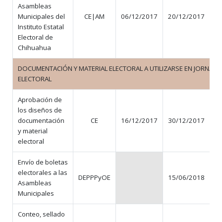
Asambleas
Municipales del
CE|AM
06/12/2017
20/12/2017
Instituto Estatal
Electoral de
Chihuahua
DOCUMENTACIÓN Y MATERIAL ELECTORAL A UTILIZARSE EN JORNADA
ELECTORAL
Aprobación de
los diseños de
documentación
CE
16/12/2017
30/12/2017
y material
electoral
Envío de boletas
electorales a las
DEPPPyOE
15/06/2018
N
Asambleas
Municipales
Conteo, sellado