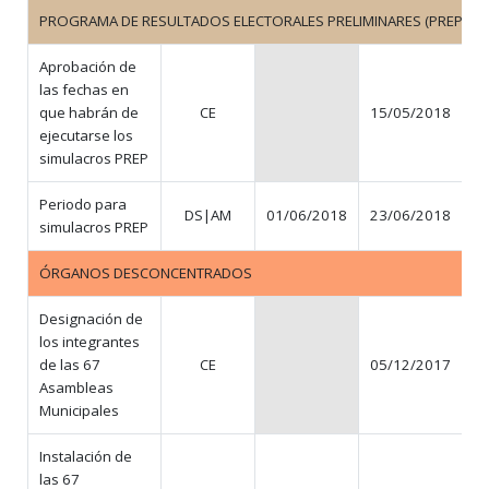
PROGRAMA DE RESULTADOS ELECTORALES PRELIMINARES (PREP)
Aprobación de
las fechas en
que habrán de
CE
15/05/2018
N
ejecutarse los
simulacros PREP
Periodo para
DS|AM
01/06/2018
23/06/2018
simulacros PREP
ÓRGANOS DESCONCENTRADOS
Designación de
los integrantes
de las 67
CE
05/12/2017
N
Asambleas
Municipales
Instalación de
las 67