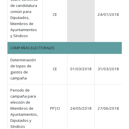
de candidatura
común para
CE
24/01/2018
N
Diputados,
Miembros de
Ayuntamientos
y Síndicos
CAMPAÑAS ELECTORALES
Determinación
de topes de
CE
01/03/2018
31/03/2018
gastos de
campaña
Periodo de
campaña para
elección de
Miembros de
PP|CI
24/05/2018
27/06/2018
Ayuntamientos,
Diputados y
Síndicos