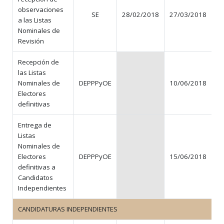
observaciones
SE
28/02/2018
27/03/2018
a las Listas
Nominales de
Revisión
Recepción de
las Listas
Nominales de
DEPPPyOE
10/06/2018
N
Electores
definitivas
Entrega de
Listas
Nominales de
Electores
DEPPPyOE
15/06/2018
N
definitivas a
Candidatos
Independientes
CANDIDATURAS INDEPENDIENTES