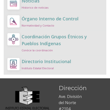
Noticias
Historico de noticias
Órgano Interno de Control
Normatividad y Contacto
Coordinación Grupos Étnicos y
Pueblos Indígenas
Conóce la coordinación
Directorio Institucional
Instituto Estatal Electoral
Dirección
Ave. División
del Norte
#2104