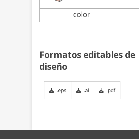
color
Formatos editables de
diseño
.eps
.ai
.pdf