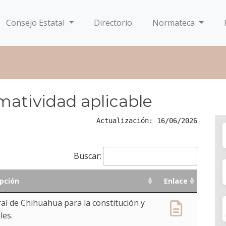
Consejo Estatal
Directorio
Normateca
atividad aplicable
Actualización: 16/06/2026
Buscar:
pción
Enlace
pción
Enlace
ral de Chihuahua para la constitución y
les.