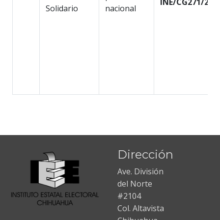
INE/CG271/202
Solidario
nacional
Dirección
Ave. División
del Norte
#2104
Col. Altavista