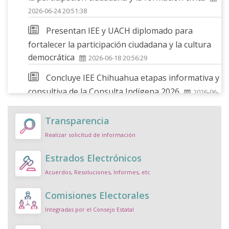
2026-06-24 20:51:38
Presentan IEE y UACH diplomado para
fortalecer la participación ciudadana y la cultura
democrática
2026-06-18 20:56:29
Concluye IEE Chihuahua etapas informativa y
consultiva de la Consulta Indígena 2026
2026-06-
10 19:36:45
Transparencia
Impulsa IEE participación política incluyente
Realizar solicitud de información
con diálogos sobre diversidad sexual y de género
2026-06-03 20:59:43
Estrados Electrónicos
Realiza IEE Chihuahua mesas de diálogo
Acuerdos, Resoluciones, Informes, etc
sobre acciones afirmativas para mujeres en Juárez
Comisiones Electorales
2026-06-03 19:45:35
Integradas por el Consejo Estatal
Convoca IEE a 2ª edición del Muro Cívico 2026