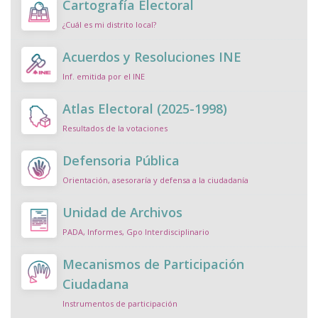
Cartografía Electoral
2026-06-01 19:41:42
¿Cuál es mi distrito local?
Arte, reflexión y democracia: llega Ruta
Ciudadana a la Feria del Libro de la Frontera
Acuerdos y Resoluciones INE
2026-06-01 19:39:50
Inf. emitida por el INE
Realiza IEE Chihuahua mesas de diálogo con
Atlas Electoral (2025-1998)
mujeres en Meoqui para construir acciones
Resultados de la votaciones
afirmativas
2026-05-21 20:30:05
Defensoria Pública
Concluye Hackathon 2026 con propuestas
Orientación, asesoraría y defensa a la ciudadanía
para fortalecer la democracia
2026-05-21 20:27:24
Unidad de Archivos
Inician actividades del Hackathon de
Ciberdemocracia 2026 del IEE Chihuahua
2026-
PADA, Informes, Gpo Interdisciplinario
05-15 17:06:22
Mecanismos de Participación
Desde la infancia se construye la democracia:
Ciudadana
sesiona el Consejo Estatal Infantil en Chihuahua
Instrumentos de participación
2026-04-30 21:20:15