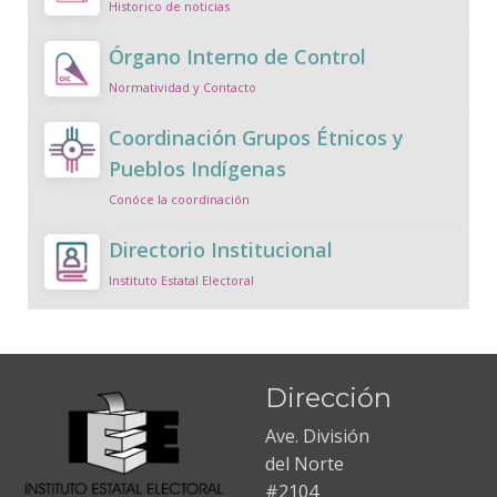
Historico de noticias
Órgano Interno de Control
Normatividad y Contacto
Coordinación Grupos Étnicos y
Pueblos Indígenas
Conóce la coordinación
Directorio Institucional
Instituto Estatal Electoral
Dirección
Ave. División
del Norte
#2104